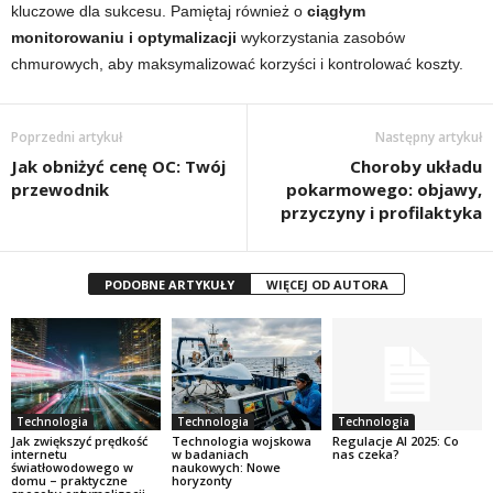
kluczowe dla sukcesu. Pamiętaj również o
ciągłym
monitorowaniu i optymalizacji
wykorzystania zasobów
chmurowych, aby maksymalizować korzyści i kontrolować koszty.
Poprzedni artykuł
Następny artykuł
Jak obniżyć cenę OC: Twój
Choroby układu
przewodnik
pokarmowego: objawy,
przyczyny i profilaktyka
PODOBNE ARTYKUŁY
WIĘCEJ OD AUTORA
Technologia
Technologia
Technologia
Jak zwiększyć prędkość
Technologia wojskowa
Regulacje AI 2025: Co
internetu
w badaniach
nas czeka?
światłowodowego w
naukowych: Nowe
domu – praktyczne
horyzonty