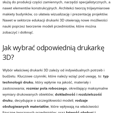
służą do produkcji części zamiennych, narzędzi specjalistycznych, a
nawet elementów konstrukcyjnych. Architekci tworzą trójwymiarowe
makiety budynków, co ułatwia wizualizację i prezentację projektów.
Nawet w sektorze edukacji drukarki 3D otwierają nowe możliwości
nauki poprzez tworzenie modeli przedmiotów, które można
zobaczyć i dotknąć.
Jak wybrać odpowiednią drukarkę
3D?
Wybór właściwej drukarki 3D zależy od indywidualnych potrzeb i
budżetu. Kluczowe czynniki, które należy wziąć pod uwagę, to:
typ
technologii druku
, który wpłynie na jakość, materiały i
zastosowania;
rozmiar pola roboczego
, określający maksymalne
wymiary drukowanych obiektów;
dokładność i rozdzielczość
druku
, decydujące o szczegółowości modeli;
rodzaje
obsługiwanych materiałów
, które wpływają na właściwości
fizyczne tworzonych przedmiotów; oraz
łatwość obsługi i