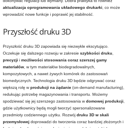
dokonywać regulacji lub wymiany. Dobra praktyka to również
aktualizacja oprogramowania układowego drukarki
, co może
wprowadzić nowe funkcje i poprawić jej stabilność.
Przyszłość druku 3D
Przyszłość druku 3D zapowiada się niezwykle ekscytująco.
Oczekuje się dalszego rozwoju w zakresie
szybkości druku
,
precyzji
i
możliwości stosowania coraz szerszej gamy
materiałów
, w tym materiałów biodegradowalnych,
kompozytowych, a nawet żywych komórek do zastosowań
biomedycznych. Technologia druku 3D będzie odgrywać coraz
większą rolę w
produkcji na żądanie
(on-demand manufacturing),
redukując potrzebę magazynowania i transportu. Możemy
spodziewać się jej szerszego zastosowania w
domowej produkcji
,
gdzie użytkownicy będą mogli tworzyć spersonalizowane
przedmioty codziennego użytku. Rozwój
druku 3D w skali
przemysłowej
doprowadzi do tworzenia coraz bardziej złożonych i