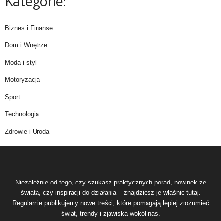
Kategorie:
Biznes i Finanse
Dom i Wnętrze
Moda i styl
Motoryzacja
Sport
Technologia
Zdrowie i Uroda
Niezależnie od tego, czy szukasz praktycznych porad, nowinek ze
świata, czy inspiracji do działania – znajdziesz je właśnie tutaj.
Regularnie publikujemy nowe treści, które pomagają lepiej zrozumieć
świat, trendy i zjawiska wokół nas.