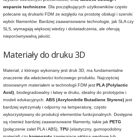
wsparcie techniczne
. Dla początkujących użytkowników często
polecane są drukarki FDM ze względu na prostotę obsługi i szeroki
wybór filamentów. Bardziej zaawansowane technologie, jak SLA czy
SLS, wymagają większej wiedzy i doświadczenia, ale oferują
nieporównywalną jakość.
Materiały do druku 3D
Materiał, z którego wykonany jest druk 3D, ma fundamentalne
znaczenie dla właściwości końcowego produktu. Najczęściej
stosowanym materiałem w technologii FDM jest
PLA (Polylactic
Acid)
, biodegradowalny i łatwy w druku, idealny do prototypów i
modeli edukacyjnych.
ABS (Acrylonitrile Butadiene Styrene)
jest
bardziej wytrzymały i odporny na temperaturę, często
wykorzystywany do produkcji elementów funkcjonalnych. Dostępne
są również bardziej zaawansowane filamenty, takie jak
PETG
(połączenie zalet PLA i ABS),
TPU
(elastyczny, gumopodobny
materiał) czy
kompozyty
zawierające włókna węglowe lub