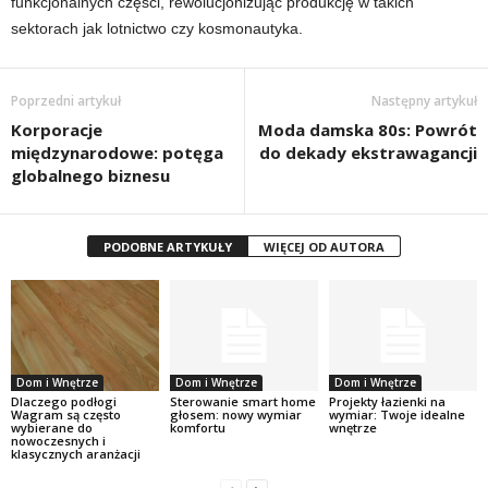
funkcjonalnych części, rewolucjonizując produkcję w takich
sektorach jak lotnictwo czy kosmonautyka.
Poprzedni artykuł
Następny artykuł
Korporacje
Moda damska 80s: Powrót
międzynarodowe: potęga
do dekady ekstrawagancji
globalnego biznesu
PODOBNE ARTYKUŁY
WIĘCEJ OD AUTORA
Dom i Wnętrze
Dom i Wnętrze
Dom i Wnętrze
Dlaczego podłogi
Sterowanie smart home
Projekty łazienki na
Wagram są często
głosem: nowy wymiar
wymiar: Twoje idealne
wybierane do
komfortu
wnętrze
nowoczesnych i
klasycznych aranżacji