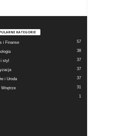
PULARNE KATEGORIE
57
s i Finanse
38
ologia
37
i styl
37
yzacja
37
ie i Uroda
31
 Wnętrze
1