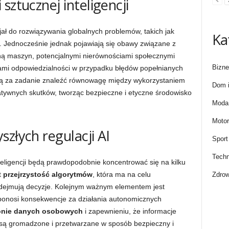
sztucznej inteligencji
ał do rozwiązywania globalnych problemów, takich jak
Ka
. Jednocześnie jednak pojawiają się obawy związane z
ną maszyn, potencjalnymi nierównościami społecznymi
Bizne
iami odpowiedzialności w przypadku błędów popełnianych
 za zadanie znaleźć równowagę między wykorzystaniem
Dom i
atywnych skutków, tworząc bezpieczne i etyczne środowisko
Moda 
Motor
złych regulacji AI
Sport
Techn
teligencji będą prawdopodobnie koncentrować się na kilku
t
przejrzystość algorytmów
, która ma na celu
Zdrow
odejmują decyzje. Kolejnym ważnym elementem jest
to ponosi konsekwencje za działania autonomicznych
onie danych osobowych
i zapewnieniu, że informacje
są gromadzone i przetwarzane w sposób bezpieczny i