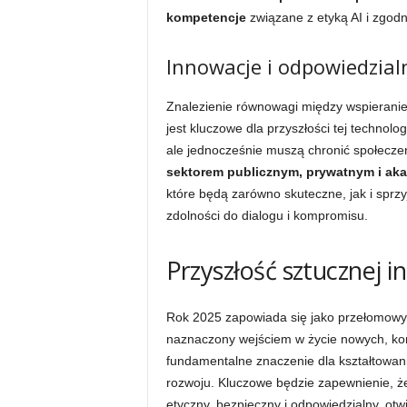
kompetencje
związane z etyką AI i zgod
Innowacje i odpowiedzialn
Znalezienie równowagi między wspierani
jest kluczowe dla przyszłości tej technol
ale jednocześnie muszą chronić społecze
sektorem publicznym, prywatnym i ak
które będą zarówno skuteczne, jak i sprz
zdolności do dialogu i kompromisu.
Przyszłość sztucznej i
Rok 2025 zapowiada się jako przełomowy m
naznaczony wejściem w życie nowych, 
fundamentalne znaczenie dla kształtowania p
rozwoju. Kluczowe będzie zapewnienie, że
etyczny, bezpieczny i odpowiedzialny, ot