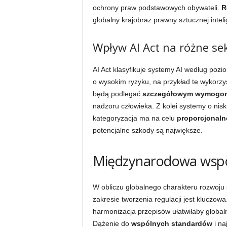
ochrony praw podstawowych obywateli.
R
globalny krajobraz prawny sztucznej inteli
Wpływ AI Act na różne se
AI Act klasyfikuje systemy AI według poz
o wysokim ryzyku, na przykład te wykorzy
będą podlegać
szczegółowym wymogo
nadzoru człowieka. Z kolei systemy o nisk
kategoryzacja ma na celu
proporcjonaln
potencjalne szkody są największe.
Międzynarodowa współ
W obliczu globalnego charakteru rozwoju 
zakresie tworzenia regulacji jest kluczowa
harmonizacja przepisów ułatwiłaby globaln
Dążenie do
wspólnych standardów
i na