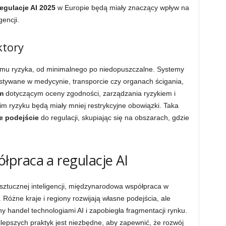
egulacje AI 2025
w Europie będą miały znaczący wpływ na
gencji.
ktory
iomu ryzyka, od minimalnego po niedopuszczalne. Systemy
stywane w medycynie, transporcie czy organach ścigania,
m
dotyczącym oceny zgodności, zarządzania ryzykiem i
im ryzyku będą miały mniej restrykcyjne obowiązki. Taka
e podejście
do regulacji, skupiając się na obszarach, gdzie
praca a regulacje AI
sztucznej inteligencji, międzynarodowa współpraca w
. Różne kraje i regiony rozwijają własne podejścia, ale
y handel technologiami AI i zapobiegła fragmentacji rynku.
jlepszych praktyk jest niezbędne, aby zapewnić, że rozwój