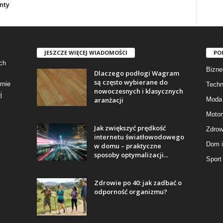
nty
JESZCZE WIĘCEJ WIADOMOŚCI
PO
ch
Bizne
Dlaczego podłogi Wagram
są często wybierane do
rnie
Techn
nowoczesnych i klasycznych
j
aranżacji
Moda 
Motor
Jak zwiększyć prędkość
Zdrow
internetu światłowodowego
Dom i
w domu – praktyczne
sposoby optymalizacji...
Sport
Zdrowie po 40: jak zadbać o
odporność organizmu?