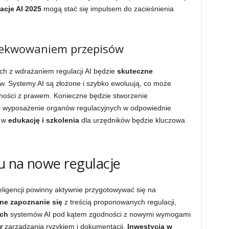
acje AI 2025
mogą stać się impulsem do zacieśnienia
zekwowaniem przepisów
h z wdrażaniem regulacji AI będzie
skuteczne
 Systemy AI są złożone i szybko ewoluują, co może
dności z prawem. Konieczne będzie stworzenie
i wyposażenie organów regulacyjnych w odpowiednie
a w
edukację i szkolenia
dla urzędników będzie kluczowa
u na nowe regulacje
teligencji powinny aktywnie przygotowywać się na
ne zapoznanie się
z treścią proponowanych regulacji,
ch
systemów AI pod kątem zgodności z nowymi wymogami
r
zarządzania ryzykiem i dokumentacji.
Inwestycja w