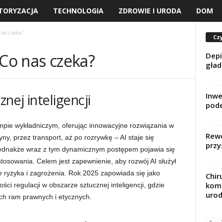
TORYZACJA
TECHNOLOGIA
ZDROWIE I URODA
DOM
nas czeka?
Czy
 Co nas czeka?
Depi
gład
Inwe
nej inteligencji
pode
tempie wykładniczym, oferując innowacyjne rozwiązania w
Rewo
ny, przez transport, aż po rozrywkę – AI staje się
przy
 Jednakże wraz z tym dynamicznym postępem pojawia się
tosowania. Celem jest zapewnienie, aby rozwój AI służył
e ryzyka i zagrożenia. Rok 2025 zapowiada się jako
Chir
komp
ci regulacji w obszarze sztucznej inteligencji, gdzie
uro
h ram prawnych i etycznych.