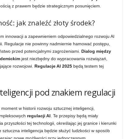
nością z prawem będzie strategicznym posunięciem.
ość: jak znaleźć złoty środek?
em innowacji a zapewnieniem odpowiedzialnego rozwoju AI
ogii. Regulacje nie powinny nadmiernie hamować postępu,
ństwo przed potencjalnymi zagrożeniami.
Dialog między
ademickim
jest niezbędny do wypracowania rozwiązań,
yjające rozwojowi.
Regulacje AI 2025
będą testem tej
nteligencji pod znakiem regulacji
oment w historii rozwoju sztucznej inteligencji,
kompleksowych
regulacji AI
. Te przepisy będą miały
rzyszłości tej technologii, określając jej granice i kierunki
 sztuczna inteligencja będzie służyć ludzkości w sposób
wierając nowe możliwości przy jednoczesnym