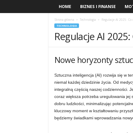
HOME
BIZNES I FINANSE
MO
Strona główna
Technologia
Regulacje AI 2025: Co 
TECHNOLOGIA
Regulacje AI 2025:
Nowe horyzonty sztucz
Sztuczna inteligencja (AI) rozwija się w 
niemal każdej dziedzinie życia. Od medycy
integralną częścią naszej codzienności.
coraz większa potrzeba uregulowania jej s
dobru ludzkości, minimalizując potencjaln
kluczowy moment w kształtowaniu przyszłoś
będziemy świadkami wprowadzania nowyc