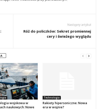
Następny artykuł
:
Róż do policzków: Sekret promiennej
cery i świeżego wyglądu
RA
logia
Technologia
logia wojskowa w
Rakiety hipersoniczne: Nowa
ach naukowych: Nowe
era w wojnie?