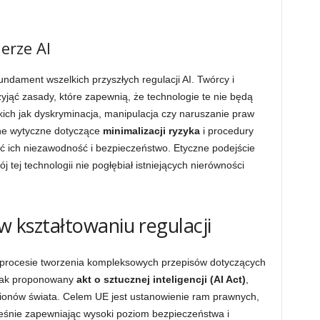
erze AI
undament wszelkich przyszłych regulacji AI. Twórcy i
yjąć zasady, które zapewnią, że technologie te nie będą
ich jak dyskryminacja, manipulacja czy naruszanie praw
e wytyczne dotyczące
minimalizacji ryzyka
i procedury
ć ich niezawodność i bezpieczeństwo. Etyczne podejście
j tej technologii nie pogłębiał istniejących nierówności
 w kształtowaniu regulacji
 procesie tworzenia kompleksowych przepisów dotyczących
ie jak proponowany
akt o sztucznej inteligencji (AI Act)
,
gionów świata. Celem UE jest ustanowienie ram prawnych,
eśnie zapewniając wysoki poziom bezpieczeństwa i