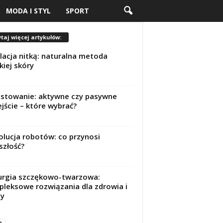
MODA I STYL
SPORT
taj więcej artykułów:
lacja nitką: naturalna metoda
kiej skóry
stowanie: aktywne czy pasywne
jście – które wybrać?
lucja robotów: co przynosi
szłość?
urgia szczękowo-twarzowa:
leksowe rozwiązania dla zdrowia i
dy