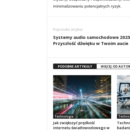
minimalizowaniu potencjalnych ryzyk.
Poprzedni artykuł
Systemy audio samochodowe 2025
Przyszłość dźwięku w Twoim aucie
PODOBNE ARTYKUŁY
WIĘCEJ OD AUTO
Technologia
Techno
Jak zwiększyć prędkość
Techno
internetu światłowodowego w
badani