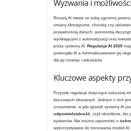
Wyzwania i możliwości 
Rozwój AI niesie ze sobą ogromny potencj
zmiany klimatyczne, choroby czy ubóstwo
prywatnością danych, autonomią decyzyj
wynikającymi z automatyzacji oraz kwest
przez systemy AI.
Regulacje AI 2025
mają
potencjału AI a minimalizowaniem jej neg
dla jej rozwoju i wdrażania.
Kluczowe aspekty przys
Przyszłe regulacje dotyczące sztucznej in
kluczowych obszarach. Jednym z nich jes
zrozumienie, w jaki sposób systemy AI p
odpowiedzialność
, czyli określenie, k
systemów. Nie można zapomnieć o
ochr
wykorzystywane do trenowania modeli AI 