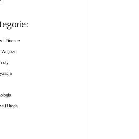
tegorie:
s i Finanse
 Wnętrze
i styl
yzacja
ologia
ie i Uroda