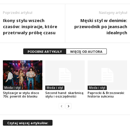
Poprzedni artykuł
Następny artykuł
Ikony stylu wszech
Męski styl w denimie:
czasów: inspiracje, które
przewodnik po jeansach
przetrwały próbę czasu
idealnych
PODOBNE ARTYKUŁY
WIĘCEJ OD AUTORA
Moda i styl
Moda i styl
Moda i styl
Stylizacje w stylu disco
Second hand: skarbnicą
Paprocki & Brzozowski:
70s: powrót do blasku
stylu i oszczędności
historia sukcesu
Czytaj więcej artykułów: