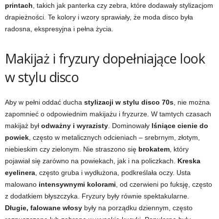
printach
, takich jak panterka czy zebra, które dodawały stylizacjom
drapieżności. Te kolory i wzory sprawiały, że moda disco była
radosna, ekspresyjna i pełna życia.
Makijaż i fryzury dopełniające look
w stylu disco
Aby w pełni oddać ducha
stylizacji w stylu disco 70s
, nie można
zapomnieć o odpowiednim makijażu i fryzurze. W tamtych czasach
makijaż był
odważny i wyrazisty
. Dominowały
lśniące cienie do
powiek
, często w metalicznych odcieniach – srebrnym, złotym,
niebieskim czy zielonym. Nie straszono się
brokatem
, który
pojawiał się zarówno na powiekach, jak i na policzkach.
Kreska
eyelinera
, często gruba i wydłużona, podkreślała oczy. Usta
malowano
intensywnymi kolorami
, od czerwieni po fuksję, często
z dodatkiem błyszczyka. Fryzury były równie spektakularne.
Długie, falowane włosy
były na porządku dziennym, często