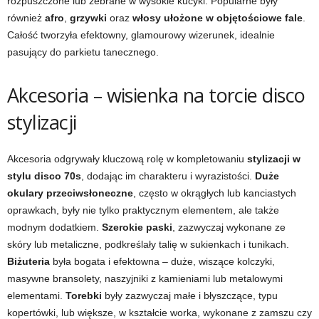
rozpuszczone lub zebrane w wysokie kucyki. Popularne były
również
afro
,
grzywki
oraz
włosy ułożone w objętościowe fale
.
Całość tworzyła efektowny, glamourowy wizerunek, idealnie
pasujący do parkietu tanecznego.
Akcesoria – wisienka na torcie disco
stylizacji
Akcesoria odgrywały kluczową rolę w kompletowaniu
stylizacji w
stylu disco 70s
, dodając im charakteru i wyrazistości.
Duże
okulary przeciwsłoneczne
, często w okrągłych lub kanciastych
oprawkach, były nie tylko praktycznym elementem, ale także
modnym dodatkiem.
Szerokie paski
, zazwyczaj wykonane ze
skóry lub metaliczne, podkreślały talię w sukienkach i tunikach.
Biżuteria
była bogata i efektowna – duże, wiszące kolczyki,
masywne bransolety, naszyjniki z kamieniami lub metalowymi
elementami.
Torebki
były zazwyczaj małe i błyszczące, typu
kopertówki, lub większe, w kształcie worka, wykonane z zamszu czy