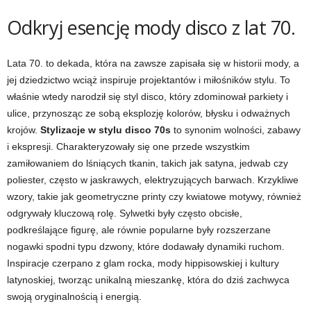
Odkryj esencję mody disco z lat 70.
Lata 70. to dekada, która na zawsze zapisała się w historii mody, a
jej dziedzictwo wciąż inspiruje projektantów i miłośników stylu. To
właśnie wtedy narodził się styl disco, który zdominował parkiety i
ulice, przynosząc ze sobą eksplozję kolorów, błysku i odważnych
krojów.
Stylizacje w stylu disco 70s
to synonim wolności, zabawy
i ekspresji. Charakteryzowały się one przede wszystkim
zamiłowaniem do lśniących tkanin, takich jak satyna, jedwab czy
poliester, często w jaskrawych, elektryzujących barwach. Krzykliwe
wzory, takie jak geometryczne printy czy kwiatowe motywy, również
odgrywały kluczową rolę. Sylwetki były często obcisłe,
podkreślające figurę, ale równie popularne były rozszerzane
nogawki spodni typu dzwony, które dodawały dynamiki ruchom.
Inspiracje czerpano z glam rocka, mody hippisowskiej i kultury
latynoskiej, tworząc unikalną mieszankę, która do dziś zachwyca
swoją oryginalnością i energią.