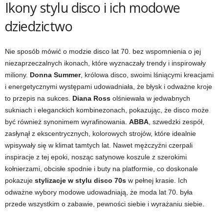
Ikony stylu disco i ich modowe
dziedzictwo
Nie sposób mówić o modzie disco lat 70. bez wspomnienia o jej
niezaprzeczalnych ikonach, które wyznaczały trendy i inspirowały
miliony.
Donna Summer
, królowa disco, swoimi lśniącymi kreacjami
i energetycznymi występami udowadniała, że błysk i odważne kroje
to przepis na sukces.
Diana Ross
olśniewała w jedwabnych
sukniach i eleganckich kombinezonach, pokazując, że disco może
być również synonimem wyrafinowania.
ABBA
, szwedzki zespół,
zasłynął z ekscentrycznych, kolorowych strojów, które idealnie
wpisywały się w klimat tamtych lat. Nawet mężczyźni czerpali
inspiracje z tej epoki, nosząc satynowe koszule z szerokimi
kołnierzami, obcisłe spodnie i buty na platformie, co doskonale
pokazuje
stylizacje w stylu disco 70s
w pełnej krasie. Ich
odważne wybory modowe udowadniają, że moda lat 70. była
przede wszystkim o zabawie, pewności siebie i wyrażaniu siebie.