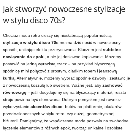
Jak stworzyć nowoczesne stylizacje
w stylu disco 70s?
Chociaż moda retro cieszy się niesłabnącą popularnością,
stylizacje w stylu disco 70s
można dziś nosić w nowoczesny
sposób, unikając efektu przerysowania. Kluczem jest
subtelne
nawiązanie do epoki
, a nie jej dosłowne kopiowanie. Możemy
postawić na jedną wyrazistą rzecz – na przykład błyszczącą
spódnicę mini połączyć z prostym, gładkim topem i jeansową
kurtką. Alternatywnie, możemy wybrać spodnie dzwony i zestawić je
z nowoczesną koszulą lub swetrem. Ważne jest, aby
zachować
równowagę
– jeśli decydujemy się na błyszczący materiał, reszta
stroju powinna być stonowana. Dobrym pomysłem jest również
wykorzystanie
akcentów disco
: butów na platformie, okularów
przeciwsłonecznych w stylu retro, czy dużej, geometrycznej
biżuterii. Pamiętajmy, że współczesna moda pozwala na swobodne
łączenie elementów z różnych epok, tworząc unikalne i osobiste