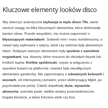
Kluczowe elementy looków disco
Aby stworzyć autentyczne
stylizacje w stylu disco 70s
, warto
zwrócić uwagę na kilka kluczowych elementów, które definiowały
tamten okres. Przede wszystkim, nie można zapomnieć o
błyszczących materiałach
. Sukienki mini i maxi, kombinezony, a
nawet topy wykonane z satyny, lamé czy cekinów były absolutnym
hitem. Kolejnym ważnym elementem były
spodnie z szerokimi
nogawkami
, tzw. dzwony, które noszono do obcisłych bluzek lub
krótkich topów.
Krótkie spódniczki
, często w połączeniu z
wysokimi butami na platformie, również były nieodłącznym
elementem garderoby. Nie zapominajmy o
odważnych kolorach i
wzorach
, od intensywnej czerwieni, przez elektryzujący błękit, po
psychodeliczne printy. Całość dopełniały
duże, wyraziste
akcesoria
: szerokie paski, wielkie okulary przeciwsłoneczne,
bogata biżuteria, a także futrzane etole czy boa.