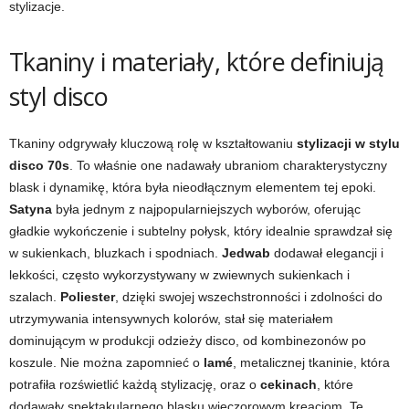
stylizacje.
Tkaniny i materiały, które definiują
styl disco
Tkaniny odgrywały kluczową rolę w kształtowaniu
stylizacji w stylu
disco 70s
. To właśnie one nadawały ubraniom charakterystyczny
blask i dynamikę, która była nieodłącznym elementem tej epoki.
Satyna
była jednym z najpopularniejszych wyborów, oferując
gładkie wykończenie i subtelny połysk, który idealnie sprawdzał się
w sukienkach, bluzkach i spodniach.
Jedwab
dodawał elegancji i
lekkości, często wykorzystywany w zwiewnych sukienkach i
szalach.
Poliester
, dzięki swojej wszechstronności i zdolności do
utrzymywania intensywnych kolorów, stał się materiałem
dominującym w produkcji odzieży disco, od kombinezonów po
koszule. Nie można zapomnieć o
lamé
, metalicznej tkaninie, która
potrafiła rozświetlić każdą stylizację, oraz o
cekinach
, które
dodawały spektakularnego blasku wieczorowym kreacjom. Te