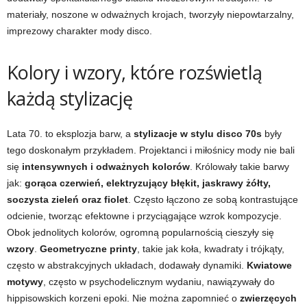
materiały, noszone w odważnych krojach, tworzyły niepowtarzalny,
imprezowy charakter mody disco.
Kolory i wzory, które rozświetlą
każdą stylizację
Lata 70. to eksplozja barw, a
stylizacje w stylu disco 70s
były
tego doskonałym przykładem. Projektanci i miłośnicy mody nie bali
się
intensywnych i odważnych kolorów
. Królowały takie barwy
jak:
gorąca czerwień, elektryzujący błękit, jaskrawy żółty,
soczysta zieleń oraz fiolet
. Często łączono ze sobą kontrastujące
odcienie, tworząc efektowne i przyciągające wzrok kompozycje.
Obok jednolitych kolorów, ogromną popularnością cieszyły się
wzory
.
Geometryczne printy
, takie jak koła, kwadraty i trójkąty,
często w abstrakcyjnych układach, dodawały dynamiki.
Kwiatowe
motywy
, często w psychodelicznym wydaniu, nawiązywały do
hippisowskich korzeni epoki. Nie można zapomnieć o
zwierzęcych