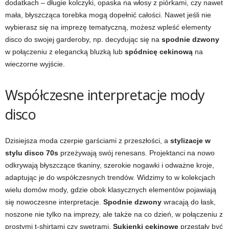
dodatkach – długie kolczyki, opaska na włosy z piórkami, czy nawet
mała, błyszcząca torebka mogą dopełnić całości. Nawet jeśli nie
wybierasz się na imprezę tematyczną, możesz wpleść elementy
disco do swojej garderoby, np. decydując się na
spodnie dzwony
w połączeniu z elegancką bluzką lub
spódnicę cekinową
na
wieczorne wyjście.
Współczesne interpretacje mody
disco
Dzisiejsza moda czerpie garściami z przeszłości, a
stylizacje w
stylu disco 70s
przeżywają swój renesans. Projektanci na nowo
odkrywają błyszczące tkaniny, szerokie nogawki i odważne kroje,
adaptując je do współczesnych trendów. Widzimy to w kolekcjach
wielu domów mody, gdzie obok klasycznych elementów pojawiają
się nowoczesne interpretacje.
Spodnie dzwony
wracają do łask,
noszone nie tylko na imprezy, ale także na co dzień, w połączeniu z
prostymi t-shirtami czy swetrami.
Sukienki cekinowe
przestały być