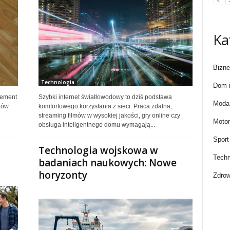
Ka
Bizne
Technologia
Dom i
lement
Szybki internet światłowodowy to dziś podstawa
Moda 
tów
komfortowego korzystania z sieci. Praca zdalna,
streaming filmów w wysokiej jakości, gry online czy
Motor
obsługa inteligentnego domu wymagają...
Sport
Technologia wojskowa w
Techn
badaniach naukowych: Nowe
horyzonty
Zdrow