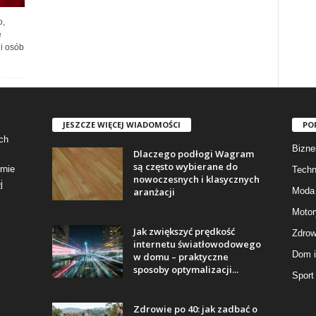
o,
e
i osób
JESZCZE WIĘCEJ WIADOMOŚCI
PO
ch
Bizne
Dlaczego podłogi Wagram
są często wybierane do
rnie
Techn
nowoczesnych i klasycznych
j
aranżacji
Moda 
Motor
Jak zwiększyć prędkość
Zdrow
internetu światłowodowego
Dom i
w domu – praktyczne
sposoby optymalizacji...
Sport
Zdrowie po 40: jak zadbać o