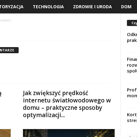
TORYZACJA
TECHNOLOGIA
ZDROWIE I URODA
DOM
amowicz
Czy
Odkr
prak
ENTARZE
Fin
rozw
społ
Prof
ą
Jak zwiększyć prędkość
mom
internetu światłowodowego w
domu – praktyczne sposoby
optymalizacji...
Kort
stre