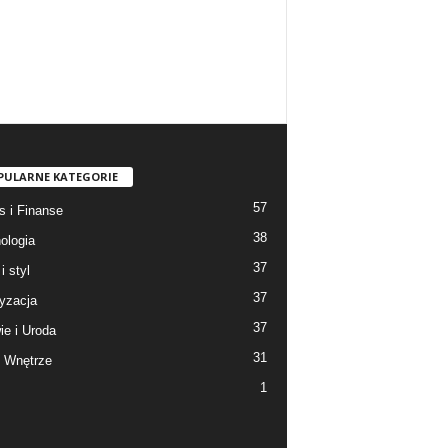
PULARNE KATEGORIE
57
s i Finanse
38
ologia
37
i styl
37
yzacja
37
ie i Uroda
31
 Wnętrze
1