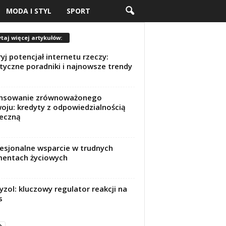
MODA I STYL
SPORT
taj więcej artykułów:
yj potencjał internetu rzeczy:
tyczne poradniki i najnowsze trendy
ansowanie zrównoważonego
oju: kredyty z odpowiedzialnością
eczną
esjonalne wsparcie w trudnych
entach życiowych
yzol: kluczowy regulator reakcji na
s