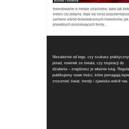
Biznes i Finanse
Inwestowanie w metale szlachetne, takie jak złot
srebro czy platyna, staje się coraz popularniejsz
zarówno wśród doświadczonych inwestorów, jak 
prywatnych poszukujących formy...
Niezależnie od tego, czy szukasz praktyczny
porad, nowinek ze świata, czy inspiracji do
działania – znajdziesz je właśnie tutaj. Regula
publikujemy nowe treści, które pomagają lepie
zrozumieć świat, trendy i zjawiska wokół nas.