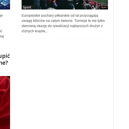
Sport
je
Europejskie puchary piłkarskie od lat przyciągają
uwagę kibiców na całym świecie. Turnieje te nie tylko
stanowią okazję do rywalizacji najlepszych drużyn z
ść
różnych krajów,...
zaj
upić
ne?