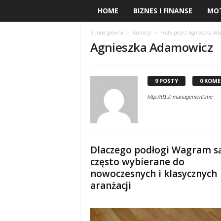
HOME
BIZNES I FINANSE
MO
Strona główna
Autorzy
Posty przez Agnieszka Ad
Agnieszka Adamowicz
9 POSTY
0 KOM
http://d1.it-management.me
Dlaczego podłogi Wagram s
często wybierane do
nowoczesnych i klasycznych
aranżacji