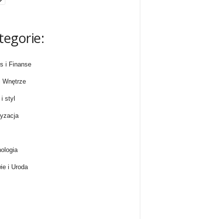
tegorie:
s i Finanse
 Wnętrze
i styl
yzacja
ologia
ie i Uroda