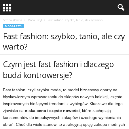
Strona główna
Moda i styl
Fast fashion: szybko, tanio, ale czy warto?
MODA I STYL
Fast fashion: szybko, tanio, ale czy
warto?
Czym jest fast fashion i dlaczego
budzi kontrowersje?
Fast fashion, czyli szybka moda, to model biznesowy oparty na
błyskawicznym wprowadzaniu do sklepów nowych kolekcji, często
inspirowanych bieżącymi trendami z wybiegów. Kluczowe dla tego
zjawiska są
niska cena
i
częste nowości
, które zachęcają
konsumentów do impulsywnych zakupów i częstego wymieniania
ubrań. Choć dla wielu stanowi to atrakcyjną opcję zakupu modnych