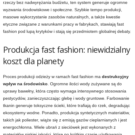
rzeczy bez nadwyrężania budżetu, ten system generuje ogromne
wyzwania środowiskowe i społeczne. Szybkie tempo produkcji,
masowe wykorzystanie zasobów naturalnych, a także kwestie
etyczne związane z warunkami pracy w fabrykach, stawiają fast
fashion pod lupą krytyków i stają się przedmiotem globalnej debaty.
Produkcja fast fashion: niewidzialny
koszt dla planety
Proces produkcji odzieży w ramach fast fashion ma
destrukcyjny
wpływ na środowisko
. Ogromne ilości wody zużywane są do
uprawy bawełny, która często wymaga intensywnego stosowania
pestycydów, zanieczyszczając glebę i wody gruntowe. Farbowanie
tkanin generuje toksyczne ścieki, które trafiają do rzek, degradując
ekosystemy wodne. Ponadto, produkcja syntetycznych materiałów,
takich jak poliester, wiąże się z emisją gazów cieplarnianych i jest
energochłonna. Wiele ubrań z sieciówek jest wykonanych z
materiałów niskiej jakości, które po krótkim czasie użytkowania