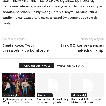
latami, niż w kilka tanich, które szybko się zniszczą. Naucz się
naprawiać ubrania
, a nie od razu je wyrzucać. Rozważ
zakupy w
second-handach
lub
wymianę ubrań
z innymi.
Minimalizm w
szafie
nie oznacza braku stylu, a raczej świadome podejście do
mody.
Poprzedni artykuł
Następny artykuł
Ciepłe koce: Twój
Brak OC: konsekwencje i
przewodnik po komforcie
jak ich uniknąć
PODOBNE ARTYKUŁY
WIĘCEJ OD AUTORA
Moda i styl
Moda i styl
Moda i styl
Stylizacje w stylu disco
Second hand: skarbnicą
Paprocki & Brzozowski:
70s: powrót do blasku
stylu i oszczędności
historia sukcesu