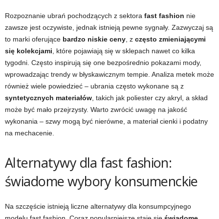
Rozpoznanie ubrań pochodzących z sektora
fast fashion
nie
zawsze jest oczywiste, jednak istnieją pewne sygnały. Zazwyczaj są
to marki oferujące
bardzo niskie ceny
, z
często zmieniającymi
się kolekcjami
, które pojawiają się w sklepach nawet co kilka
tygodni. Często inspirują się one bezpośrednio pokazami mody,
wprowadzając trendy w błyskawicznym tempie. Analiza metek może
również wiele powiedzieć – ubrania często wykonane są z
syntetycznych materiałów
, takich jak poliester czy akryl, a skład
może być mało przejrzysty. Warto zwrócić uwagę na jakość
wykonania – szwy mogą być nierówne, a materiał cienki i podatny
na mechacenie.
Alternatywy dla fast fashion:
świadome wybory konsumenckie
Na szczęście istnieją liczne alternatywy dla konsumpcyjnego
modelu fast fashion. Coraz popularniejsze staje się
świadome