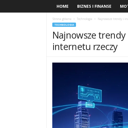
HOME
BIZNES I FINANSE
MO
Strona główna
Technologia
Najnowsze trendy i in
TECHNOLOGIA
Najnowsze trendy 
internetu rzeczy