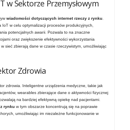
oT w Sektorze Przemysłowym
ływ
wiadomości dotyczących internet rzeczy z rynku
.
a IoT w celu optymalizacji procesów produkcyjnych,
nia potencjalnych awarii. Pozwala to na znaczne
tojami oraz zwiększenie efektywności wykorzystania
w sieć zbierają dane w czasie rzeczywistym, umożliwiając
ektor Zdrowia
or zdrowia. Inteligentne urządzenia medyczne, takie jak
acjentów, wearables zbierające dane o aktywności fizycznej
pozwalają na bardziej efektywną opiekę nad pacjentami.
 z rynku
w tym obszarze koncentrują się na poprawie
 chorych, umożliwiając im niezależne funkcjonowanie w