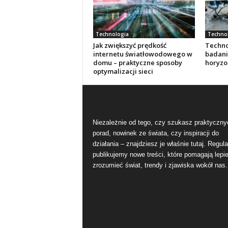
Technologia
Techno
Jak zwiększyć prędkość
Techno
internetu światłowodowego w
badani
domu – praktyczne sposoby
horyzo
optymalizacji sieci
Niezależnie od tego, czy szukasz praktyczny
porad, nowinek ze świata, czy inspiracji do
działania – znajdziesz je właśnie tutaj. Regula
publikujemy nowe treści, które pomagają lepie
zrozumieć świat, trendy i zjawiska wokół nas.