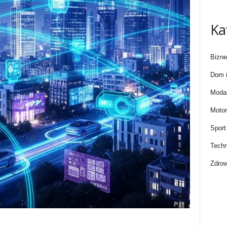
Ka
Bizne
Dom i
Moda 
Motor
Sport
Techn
Zdrow