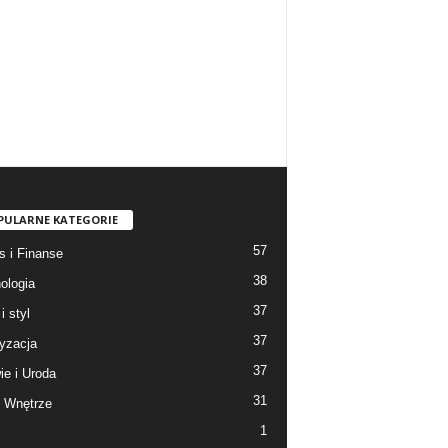
PULARNE KATEGORIE
57
s i Finanse
38
ologia
37
i styl
37
yzacja
37
ie i Uroda
31
 Wnętrze
1