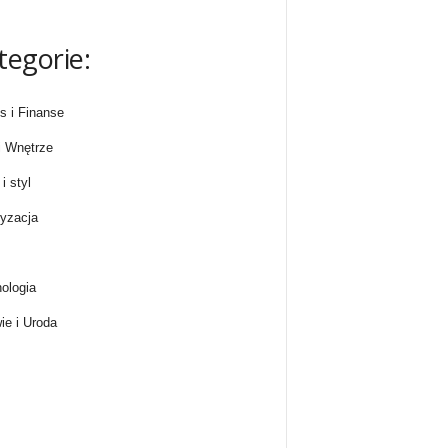
tegorie:
s i Finanse
 Wnętrze
i styl
yzacja
ologia
ie i Uroda