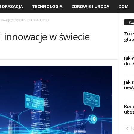
TORYZACJA
TECHNOLOGIA
ZDROWIE I URODA
DOM
nowacje w świecie internetu rzeczy
Czy
i innowacje w świecie
Zroz
glob
Jak 
do 
Jak 
umó
Kom
ubez