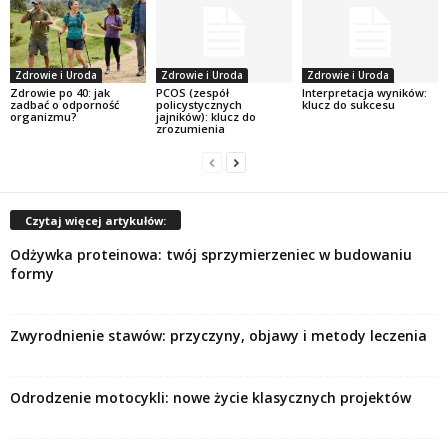
Zdrowie i Uroda
Zdrowie i Uroda
Zdrowie i Uroda
Zdrowie po 40: jak
PCOS (zespół
Interpretacja wyników:
zadbać o odporność
policystycznych
klucz do sukcesu
organizmu?
jajników): klucz do
zrozumienia
Czytaj więcej artykułów:
Odżywka proteinowa: twój sprzymierzeniec w budowaniu
formy
Zwyrodnienie stawów: przyczyny, objawy i metody leczenia
Odrodzenie motocykli: nowe życie klasycznych projektów