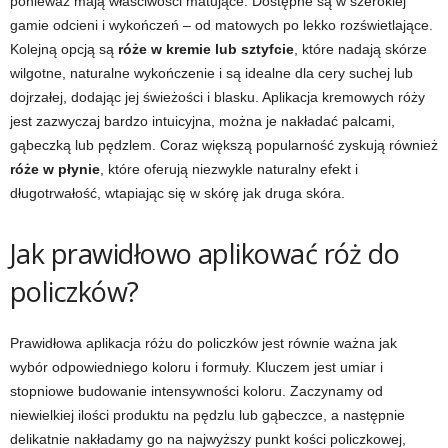
ponieważ mają właściwości matujące. Dostępne są w szerokiej
gamie odcieni i wykończeń – od matowych po lekko rozświetlające.
Kolejną opcją są
róże w kremie lub sztyfcie
, które nadają skórze
wilgotne, naturalne wykończenie i są idealne dla cery suchej lub
dojrzałej, dodając jej świeżości i blasku. Aplikacja kremowych róży
jest zazwyczaj bardzo intuicyjna, można je nakładać palcami,
gąbeczką lub pędzlem. Coraz większą popularność zyskują również
róże w płynie
, które oferują niezwykle naturalny efekt i
długotrwałość, wtapiając się w skórę jak druga skóra.
Jak prawidłowo aplikować róż do
policzków?
Prawidłowa aplikacja różu do policzków jest równie ważna jak
wybór odpowiedniego koloru i formuły. Kluczem jest umiar i
stopniowe budowanie intensywności koloru. Zaczynamy od
niewielkiej ilości produktu na pędzlu lub gąbeczce, a następnie
delikatnie nakładamy go na najwyższy punkt kości policzkowej,