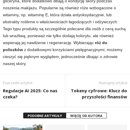
gliceryna, które dodatkowo dbają o kondycję skóry podczas
noszenia makijażu. Popularne są również róże wzbogacone o
witaminy, np. witaminę E, która działa antyoksydacyjnie, lub
ekstrakty roślinne o właściwościach łagodzących i odżywczych.
Tego typu produkty są szczególnie polecane dla osób z cerą suchą
lub wrażliwą, ponieważ nie tylko dodają kolorytu, ale również
wspierają jej nawilżenie i regenerację. Wybierając
róż do
policzków
z dodatkowymi korzyściami pielęgnacyjnymi, możemy
cieszyć się pięknym wyglądem, jednocześnie dbając o zdrowie
naszej skóry.
Poprzedni artykuł
Następny artykuł
Regulacje AI 2025: Co nas
Tokeny cyfrowe: Klucz do
czeka?
przyszłości finansów
PODOBNE ARTYKUŁY
WIĘCEJ OD AUTORA