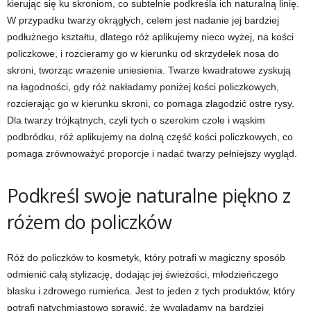
kierując się ku skroniom, co subtelnie podkreśla ich naturalną linię.
W przypadku twarzy okrągłych, celem jest nadanie jej bardziej
podłużnego kształtu, dlatego róż aplikujemy nieco wyżej, na kości
policzkowe, i rozcieramy go w kierunku od skrzydełek nosa do
skroni, tworząc wrażenie uniesienia. Twarze kwadratowe zyskują
na łagodności, gdy róż nakładamy poniżej kości policzkowych,
rozcierając go w kierunku skroni, co pomaga złagodzić ostre rysy.
Dla twarzy trójkątnych, czyli tych o szerokim czole i wąskim
podbródku, róż aplikujemy na dolną część kości policzkowych, co
pomaga zrównoważyć proporcje i nadać twarzy pełniejszy wygląd.
Podkreśl swoje naturalne piękno z
różem do policzków
Róż do policzków to kosmetyk, który potrafi w magiczny sposób
odmienić całą stylizację, dodając jej świeżości, młodzieńczego
blasku i zdrowego rumieńca. Jest to jeden z tych produktów, który
potrafi natychmiastowo sprawić, że wyglądamy na bardziej