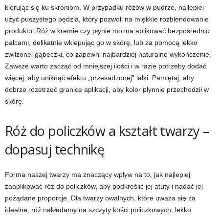
kierując się ku skroniom. W przypadku różów w pudrze, najlepiej
użyć puszystego pędzla, który pozwoli na miękkie rozblendowanie
produktu. Róż w kremie czy płynie można aplikować bezpośrednio
palcami, delikatnie wklepując go w skórę, lub za pomocą lekko
zwilżonej gąbeczki, co zapewni najbardziej naturalne wykończenie.
Zawsze warto zacząć od mniejszej ilości i w razie potrzeby dodać
więcej, aby uniknąć efektu „przesadzonej” lalki. Pamiętaj, aby
dobrze rozetrzeć granice aplikacji, aby kolor płynnie przechodził w
skórę.
Róż do policzków a kształt twarzy –
dopasuj technikę
Forma naszej twarzy ma znaczący wpływ na to, jak najlepiej
zaaplikować róż do policzków, aby podkreślić jej atuty i nadać jej
pożądane proporcje. Dla twarzy owalnych, które uważa się za
idealne, róż nakładamy na szczyty kości policzkowych, lekko