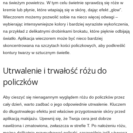
na świeżym powietrzu. W tym celu świetnie sprawdzą się róże w
kremie lub płynie, które wtapiają się w skórę, dając efekt „glow”.
Wieczorem możemy pozwolić sobie na nieco więcej odwagi –
wybierając intensywniejsze kolory i bardziej wyraziste wykończenia,
na przykład z delikatnymi drobinkami brokatu, które pięknie odbijają
światło. Aplikacja wieczorem może być nieco bardziej
skoncentrowana na szczytach kości policzkowych, aby podkreślić
kontury twarzy w sztucznym świetle.
Utrwalenie i trwałość różu do
policzków
Aby cieszyć się nienagannym wyglądem różu do policzków przez
cały dzień, warto zadbać o jego odpowiednie utrwalenie. Kluczem
do długotrwałego efektu jest właściwe przygotowanie skóry przed
aplikacją makijażu. Upewnij się, że Twoja cera jest dobrze
nawilżona i zmatowiona, zwłaszcza w strefie T. Po nałożeniu różu,
można delikatnie przypudrować policzki, szczególnie jeśli używasz