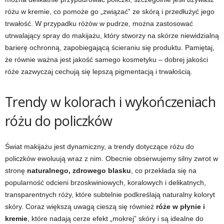
różu w kremie, co pomoże go „związać” ze skórą i przedłużyć jego
trwałość. W przypadku różów w pudrze, można zastosować
utrwalający spray do makijażu, który stworzy na skórze niewidzialną
barierę ochronną, zapobiegającą ścieraniu się produktu. Pamiętaj,
że równie ważna jest jakość samego kosmetyku – dobrej jakości
róże zazwyczaj cechują się lepszą pigmentacją i trwałością.
Trendy w kolorach i wykończeniach
różu do policzków
Świat makijażu jest dynamiczny, a trendy dotyczące różu do
policzków ewoluują wraz z nim. Obecnie obserwujemy silny zwrot w
stronę
naturalnego, zdrowego blasku
, co przekłada się na
popularność odcieni brzoskwiniowych, koralowych i delikatnych,
transparentnych róży, które subtelnie podkreślają naturalny koloryt
skóry. Coraz większą uwagą cieszą się również
róże w płynie i
kremie
, które nadają cerze efekt „mokrej” skóry i są idealne do