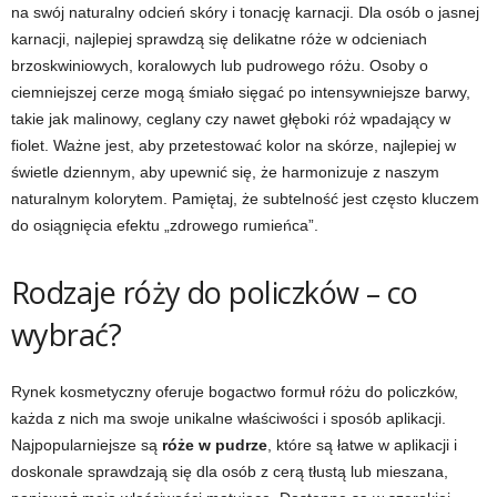
na swój naturalny odcień skóry i tonację karnacji. Dla osób o jasnej
karnacji, najlepiej sprawdzą się delikatne róże w odcieniach
brzoskwiniowych, koralowych lub pudrowego różu. Osoby o
ciemniejszej cerze mogą śmiało sięgać po intensywniejsze barwy,
takie jak malinowy, ceglany czy nawet głęboki róż wpadający w
fiolet. Ważne jest, aby przetestować kolor na skórze, najlepiej w
świetle dziennym, aby upewnić się, że harmonizuje z naszym
naturalnym kolorytem. Pamiętaj, że subtelność jest często kluczem
do osiągnięcia efektu „zdrowego rumieńca”.
Rodzaje róży do policzków – co
wybrać?
Rynek kosmetyczny oferuje bogactwo formuł różu do policzków,
każda z nich ma swoje unikalne właściwości i sposób aplikacji.
Najpopularniejsze są
róże w pudrze
, które są łatwe w aplikacji i
doskonale sprawdzają się dla osób z cerą tłustą lub mieszana,