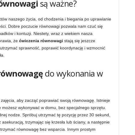
równowagi
są ważne?
tów naszego życia, od chodzenia i biegania po uprawianie
ości. Dobre poczucie równowagi pozwala nam czuć się
upadków i kontuzji. Niestety, wraz z wiekiem nasza
prawia, że
ćwiczenia równowagi
stają się jeszcze
 utrzymać sprawność, poprawić koordynację i wzmocnić
ła.
 równowagę
do wykonania w
zajęcia, aby zacząć poprawiać swoją równowagę. Istnieje
re możesz wykonywać w domu, bez specjalnego sprzętu.
dnej nodze. Spróbuj utrzymać tę pozycję przez 30 sekund,
asekuracją, trzymając się krzesła lub ściany, a następnie
 utrzymać równowagę bez wsparcia. Innym prostym