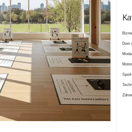
Ka
Bizne
Dom i
Moda 
Motor
Sport
Techn
Zdrow