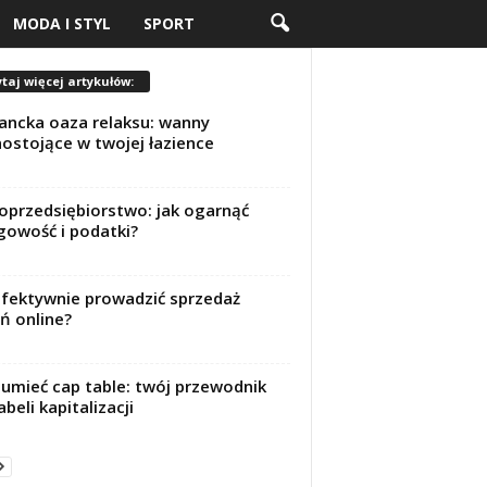
MODA I STYL
SPORT
taj więcej artykułów:
ancka oaza relaksu: wanny
ostojące w twojej łazience
oprzedsiębiorstwo: jak ogarnąć
gowość i podatki?
efektywnie prowadzić sprzedaż
ń online?
umieć cap table: twój przewodnik
abeli kapitalizacji