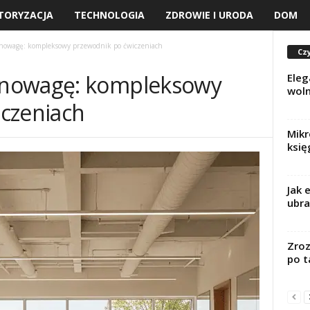
TORYZACJA
TECHNOLOGIA
ZDROWIE I URODA
DOM
nowagę: kompleksowy przewodnik po ćwiczeniach
Czy
wnowagę: kompleksowy
Eleg
woln
czeniach
Mikr
księ
Jak 
ubra
Zroz
po t