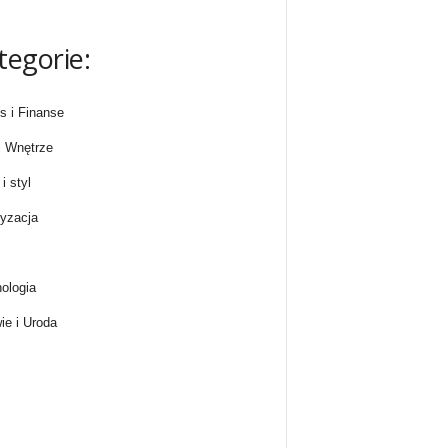
tegorie:
s i Finanse
 Wnętrze
i styl
yzacja
ologia
ie i Uroda