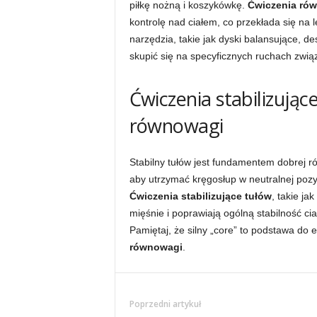
piłkę nożną i koszykówkę.
Ćwiczenia ró
kontrolę nad ciałem, co przekłada się na
narzędzia, takie jak dyski balansujące, de
skupić się na specyficznych ruchach zwią
Ćwiczenia stabilizując
równowagi
Stabilny tułów jest fundamentem dobrej r
aby utrzymać kręgosłup w neutralnej pozyc
Ćwiczenia stabilizujące tułów
, takie ja
mięśnie i poprawiają ogólną stabilność c
Pamiętaj, że silny „core” to podstawa d
równowagi
.
Poprzedni artykuł