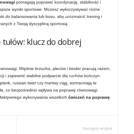
wnowagi
pomagają poprawić koordynację, stabilność i
 lepsze wyniki sportowe. Możesz wykorzystywać różne
ski do balansowania lub bosu, aby urozmaicić trening i
zanych z Twoją dyscypliną sportową.
e tułów: klucz do dobrej
ównowagi. Mięśnie brzucha, pleców i bioder pracują razem,
ji i zapewnić stabilne podparcie dla ruchów kończyn.
k plank, russian twist czy martwy ciąg, wzmacniają te
iała, co bezpośrednio wpływa na poprawę równowagi.
o efektywnego wykonywania wszelkich
ćwiczeń na poprawę
Następny artykuł