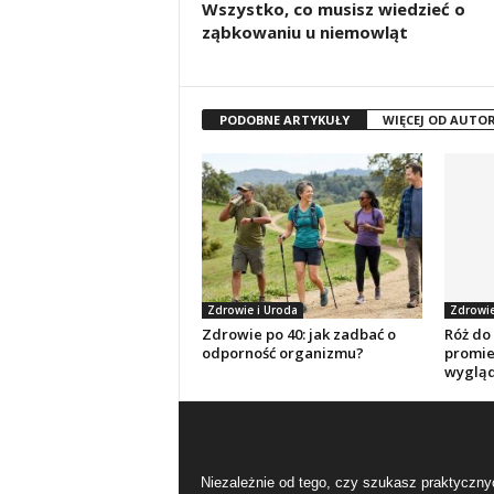
Wszystko, co musisz wiedzieć o
ząbkowaniu u niemowląt
PODOBNE ARTYKUŁY
WIĘCEJ OD AUTO
Zdrowie i Uroda
Zdrowie
Zdrowie po 40: jak zadbać o
Róż do
odporność organizmu?
promie
wyglą
Niezależnie od tego, czy szukasz praktyczny