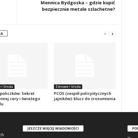
Mennica Bydgoska – gdzie kupić
bezpiecznie metale szlachetne?
RA
 i Uroda
Zdrowie i Uroda
 policzków: Sekret
PCOS (zespół policystycznych
nnej cery i świeżego
jajników): klucz do zrozumienia
du
JESZCZE WIĘCEJ WIADOMOŚCI
PO
ch