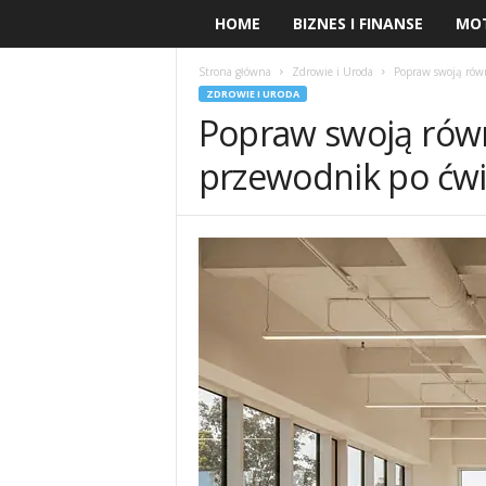
HOME
BIZNES I FINANSE
MO
Strona główna
Zdrowie i Uroda
Popraw swoją rów
ZDROWIE I URODA
Popraw swoją ró
przewodnik po ćwi