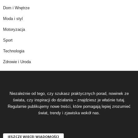
Dom i Wnętrze
Moda i styl
Motoryzacja
Sport
Technologia
Zdrowie i Uroda
Niezależnie od tego, czy szukasz praktycznych porad, nowinek ze
świata, czy inspiracji do działania – znajdziesz je właśnie tutaj.
Regularnie publikujemy nowe treści, które pomagają lepiej zrozumieć
świat, trendy i zjawiska wokół nas.
JESZCZE WIĘCEJ WIADOMOŚCI