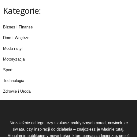
Kategorie:
Biznes i Finanse
Dom i Wnętrze
Moda i styl
Motoryzacja
Sport
Technologia
Zdrowie i Uroda
Niezależnie od tego, czy szukasz praktycznych porad, nowinek ze
świata, czy inspiracji do działania – znajdziesz je właśnie tutaj.
Regularnie publikujemy nowe treści, które pomagają lepiej zrozumieć