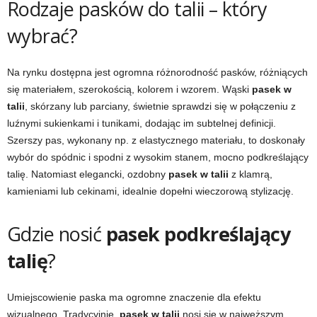
Rodzaje pasków do talii – który
wybrać?
Na rynku dostępna jest ogromna różnorodność pasków, różniących
się materiałem, szerokością, kolorem i wzorem. Wąski
pasek w
talii
, skórzany lub parciany, świetnie sprawdzi się w połączeniu z
luźnymi sukienkami i tunikami, dodając im subtelnej definicji.
Szerszy pas, wykonany np. z elastycznego materiału, to doskonały
wybór do spódnic i spodni z wysokim stanem, mocno podkreślający
talię. Natomiast elegancki, ozdobny
pasek w talii
z klamrą,
kamieniami lub cekinami, idealnie dopełni wieczorową stylizację.
Gdzie nosić
pasek podkreślający
talię
?
Umiejscowienie paska ma ogromne znaczenie dla efektu
wizualnego. Tradycyjnie,
pasek w talii
nosi się w najwęższym