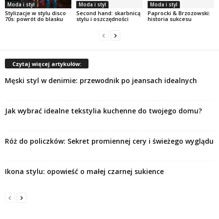
Moda i styl
Moda i styl
Moda i styl
Stylizacje w stylu disco
Second hand: skarbnicą
Paprocki & Brzozowski:
70s: powrót do blasku
stylu i oszczędności
historia sukcesu
Czytaj więcej artykułów:
Męski styl w denimie: przewodnik po jeansach idealnych
Jak wybrać idealne tekstylia kuchenne do twojego domu?
Róż do policzków: Sekret promiennej cery i świeżego wyglądu
Ikona stylu: opowieść o małej czarnej sukience