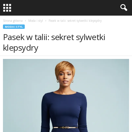
Strona główna
Moda i styl
Pasek w talii: sekret sylwetki klepsydry
MODA I STYL
Pasek w talii: sekret sylwetki
klepsydry