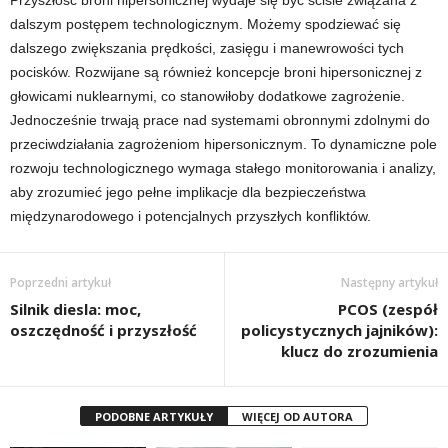
Przyszłość broni hipersonicznej wydaje się być ściśle związana z
dalszym postępem technologicznym. Możemy spodziewać się
dalszego zwiększania prędkości, zasięgu i manewrowości tych
pocisków. Rozwijane są również koncepcje broni hipersonicznej z
głowicami nuklearnymi, co stanowiłoby dodatkowe zagrożenie.
Jednocześnie trwają prace nad systemami obronnymi zdolnymi do
przeciwdziałania zagrożeniom hipersonicznym. To dynamiczne pole
rozwoju technologicznego wymaga stałego monitorowania i analizy,
aby zrozumieć jego pełne implikacje dla bezpieczeństwa
międzynarodowego i potencjalnych przyszłych konfliktów.
Poprzedni artykuł
Następny artykuł
Silnik diesla: moc,
PCOS (zespół
oszczędność i przyszłość
policystycznych jajników):
klucz do zrozumienia
PODOBNE ARTYKUŁY
WIĘCEJ OD AUTORA