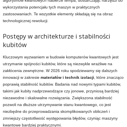
algorytmów kwantowych nabierze tempa, dostarczając narzędzi do
wykorzystania potencjału tych maszyn w praktycznych
zastosowaniach. Te wszystkie elementy składają się na obraz
technologicznej rewolucji.
Postępy w architekturze i stabilności
kubitów
Kluczowym wyzwaniem w budowie komputerów kwantowych jest
utrzymanie spójności kubitów, które są niezwykle wrażliwe na
zakłócenia zewnętrzne. W 2026 roku spodziewamy się dalszych
innowacji w zakresie
materiałów i technik izolacji
, które znacząco
poprawią stabilność kubitów. Badania nad nowymi typami kubitów,
takimi jak kubity nadprzewodzące czy jonowe, przyniosą bardziej
niezawodne i skalowalne rozwiązania. Zwiększona stabilność
pozwoli na dłuższe utrzymywanie stanu kwantowego, co jest
niezbędne do przeprowadzania skomplikowanych obliczeń i
zmniejszy częstotliwość występowania błędów, czyniąc maszyny
kwantowe bardziej praktycznymi.