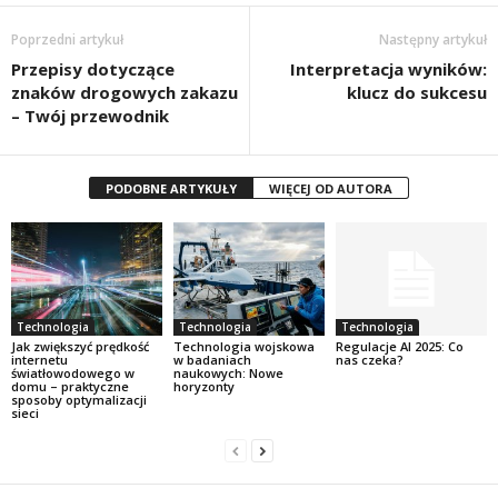
Poprzedni artykuł
Następny artykuł
Przepisy dotyczące
Interpretacja wyników:
znaków drogowych zakazu
klucz do sukcesu
– Twój przewodnik
PODOBNE ARTYKUŁY
WIĘCEJ OD AUTORA
Technologia
Technologia
Technologia
Jak zwiększyć prędkość
Technologia wojskowa
Regulacje AI 2025: Co
internetu
w badaniach
nas czeka?
światłowodowego w
naukowych: Nowe
domu – praktyczne
horyzonty
sposoby optymalizacji
sieci