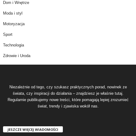
Dom i Wnętrze
Moda i styl
Motoryzacja
Sport
Technologia
Zdrowie i Uroda
Niezależnie od tego, czy szukasz praktycznych porad, nowinek ze
świata, czy inspiracji do działania – znajdziesz je właśnie tutaj.
Regularnie publikujemy nowe treści, które pomagają lepiej zrozumieć
świat, trendy i zjawiska wokół nas.
JESZCZE WIĘCEJ WIADOMOŚCI