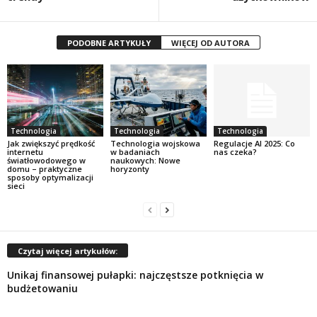
PODOBNE ARTYKUŁY
WIĘCEJ OD AUTORA
Technologia
Technologia
Technologia
Jak zwiększyć prędkość
Technologia wojskowa
Regulacje AI 2025: Co
internetu
w badaniach
nas czeka?
światłowodowego w
naukowych: Nowe
domu – praktyczne
horyzonty
sposoby optymalizacji
sieci
Czytaj więcej artykułów:
Unikaj finansowej pułapki: najczęstsze potknięcia w
budżetowaniu