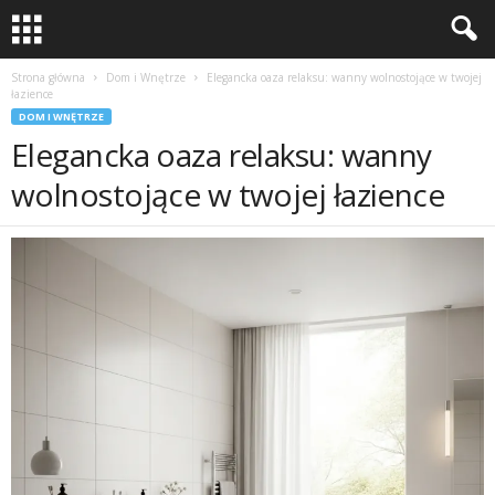
Strona główna
Dom i Wnętrze
Elegancka oaza relaksu: wanny wolnostojące w twojej
łazience
DOM I WNĘTRZE
Elegancka oaza relaksu: wanny
wolnostojące w twojej łazience