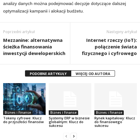
analizy danych można podejmować decyzje dotyczące dalszej
optymalizacji kampanii i alokacji budżetu.
Poprzedni artykuł
Następny artykuł
Mezzanine: alternatywna
Internet rzeczy (IoT):
ścieżka finansowania
połączenie świata
inwestycji deweloperskich
fizycznego i cyfrowego
PODOBNE ARTYKUŁY
WIĘCEJ OD AUTORA
Biznes i Finanse
Biznes i Finanse
Biznes i Finanse
Tokeny cyfrowe: Klucz
Systemy ERP w biznesie
Rynek kapitałowy: Klucz
do przyszłości finansów
globalnym: Klucz do
do finansowego
sukcesu
sukcesu