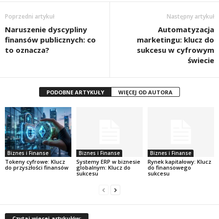
Poprzedni artykuł
Następny artykuł
Naruszenie dyscypliny
Automatyzacja
finansów publicznych: co
marketingu: klucz do
to oznacza?
sukcesu w cyfrowym
świecie
PODOBNE ARTYKUŁY
WIĘCEJ OD AUTORA
Biznes i Finanse
Biznes i Finanse
Biznes i Finanse
Tokeny cyfrowe: Klucz
Systemy ERP w biznesie
Rynek kapitałowy: Klucz
do przyszłości finansów
globalnym: Klucz do
do finansowego
sukcesu
sukcesu
Czytaj więcej artykułów: